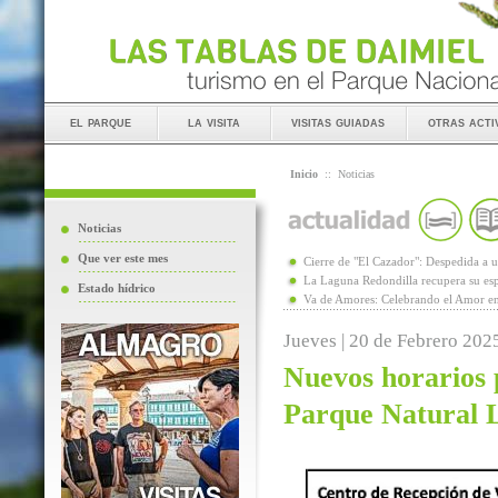
el parque
la visita
visitas guiadas
otras acti
Inicio
::
Noticias
Noticias
Que ver este mes
Cierre de "El Cazador": Despedida 
La Laguna Redondilla recupera su esp
Estado hídrico
Va de Amores: Celebrando el Amor en
Jueves | 20 de Febrero 202
Nuevos horarios p
Parque Natural 