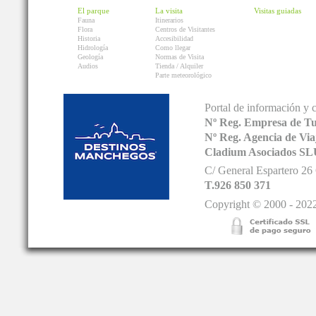
El parque
La visita
Visitas guiadas
Fauna
Itinerarios
Flora
Centros de Visitantes
Historia
Accesibilidad
Hidrología
Como llegar
Geología
Normas de Visita
Audios
Tienda / Alquiler
Parte meteorológico
Portal de información y 
Nº Reg. Empresa de T
Nº Reg. Agencia de V
Cladium Asociados SL
C/ General Espartero 2
T.926 850 371
Copyright © 2000 - 2022.