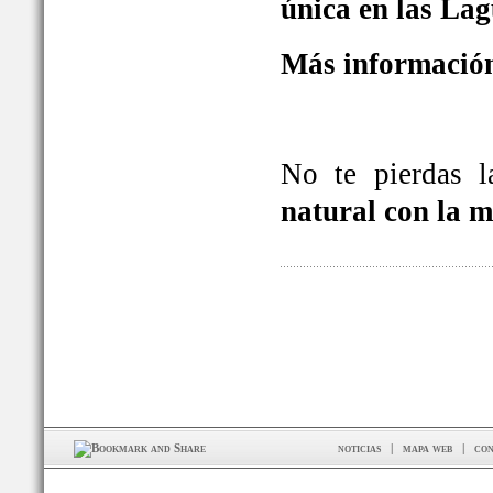
única en las La
Más información
No te pierdas 
natural con la 
noticias
|
mapa web
|
con