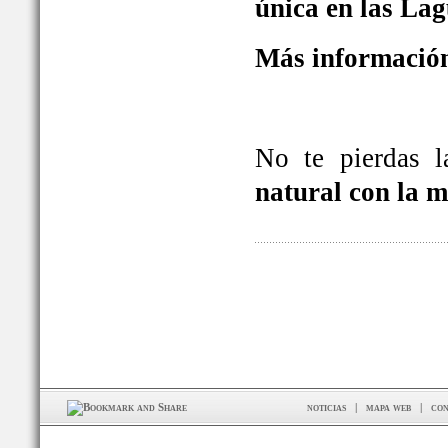
única en las La
Más información
No te pierdas 
natural con la 
noticias
|
mapa web
|
con