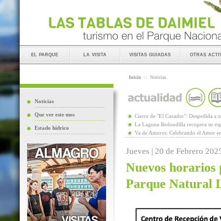
el parque
la visita
visitas guiadas
otras acti
Inicio
::
Noticias
Noticias
Que ver este mes
Cierre de "El Cazador": Despedida 
La Laguna Redondilla recupera su esp
Estado hídrico
Va de Amores: Celebrando el Amor en
Jueves | 20 de Febrero 202
Nuevos horarios p
Parque Natural 