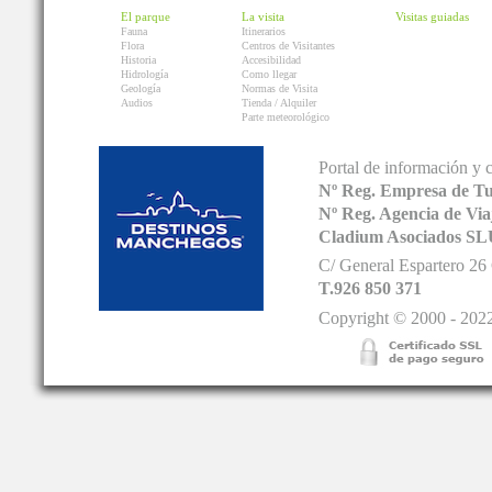
El parque
La visita
Visitas guiadas
Fauna
Itinerarios
Flora
Centros de Visitantes
Historia
Accesibilidad
Hidrología
Como llegar
Geología
Normas de Visita
Audios
Tienda / Alquiler
Parte meteorológico
Portal de información y 
Nº Reg. Empresa de T
Nº Reg. Agencia de V
Cladium Asociados SL
C/ General Espartero 2
T.926 850 371
Copyright © 2000 - 2022.