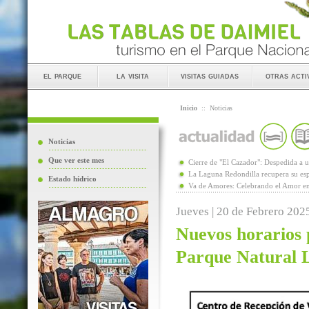
el parque
la visita
visitas guiadas
otras acti
Inicio
::
Noticias
Noticias
Que ver este mes
Cierre de "El Cazador": Despedida 
La Laguna Redondilla recupera su esp
Estado hídrico
Va de Amores: Celebrando el Amor en
Jueves | 20 de Febrero 202
Nuevos horarios p
Parque Natural 