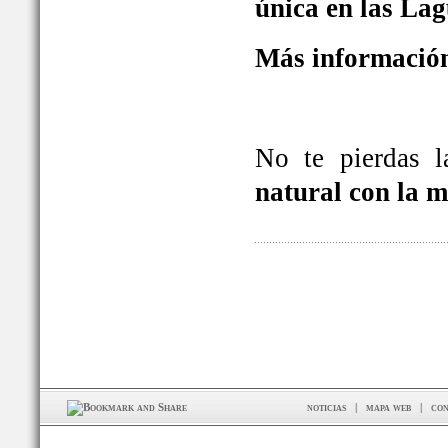
única en las La
Más información
No te pierdas 
natural con la 
noticias
|
mapa web
|
con