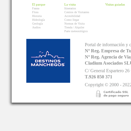
El parque
La visita
Visitas guiadas
Fauna
Itinerarios
Flora
Centros de Visitantes
Historia
Accesibilidad
Hidrología
Como llegar
Geología
Normas de Visita
Audios
Tienda / Alquiler
Parte meteorológico
Portal de información y 
Nº Reg. Empresa de T
Nº Reg. Agencia de V
Cladium Asociados SL
C/ General Espartero 2
T.926 850 371
Copyright © 2000 - 2022.