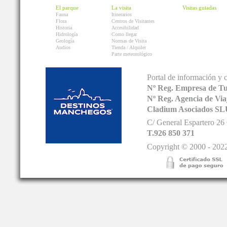
El parque
La visita
Visitas guiadas
Fauna
Itinerarios
Flora
Centros de Visitantes
Historia
Accesibilidad
Hidrología
Como llegar
Geología
Normas de Visita
Audios
Tienda / Alquiler
Parte meteorológico
Portal de información y 
Nº Reg. Empresa de T
Nº Reg. Agencia de V
Cladium Asociados SL
C/ General Espartero 2
T.926 850 371
Copyright © 2000 - 2022.