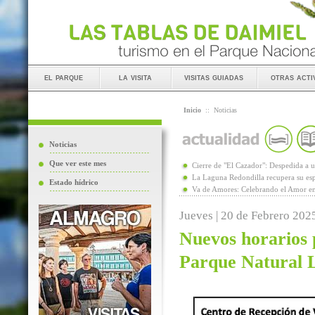
el parque
la visita
visitas guiadas
otras acti
Inicio
::
Noticias
Noticias
Que ver este mes
Cierre de "El Cazador": Despedida 
La Laguna Redondilla recupera su esp
Estado hídrico
Va de Amores: Celebrando el Amor en
Jueves | 20 de Febrero 202
Nuevos horarios p
Parque Natural 