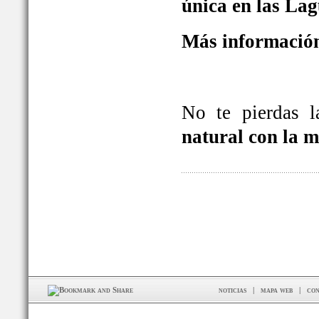
única en las La
Más información
No te pierdas 
natural con la 
noticias
|
mapa web
|
con