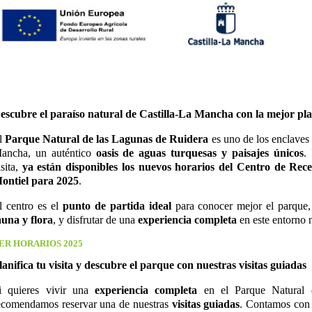
escubre el paraíso natural de Castilla-La Mancha con la mejor pla
l
Parque Natural de las Lagunas de Ruidera
es uno de los enclaves 
ancha, un auténtico
oasis de aguas turquesas y paisajes únicos
.
isita,
ya están disponibles los nuevos horarios del Centro de Rece
ontiel para 2025
.
l centro es el
punto de partida ideal
para conocer mejor el parque,
auna y flora
, y disfrutar de una
experiencia completa
en este entorno n
ER HORARIOS 2025
lanifica tu visita y descubre el parque con nuestras visitas guiadas
i quieres vivir una
experiencia completa
en el Parque Natural 
ecomendamos reservar una de nuestras
visitas guiadas
. Contamos con v