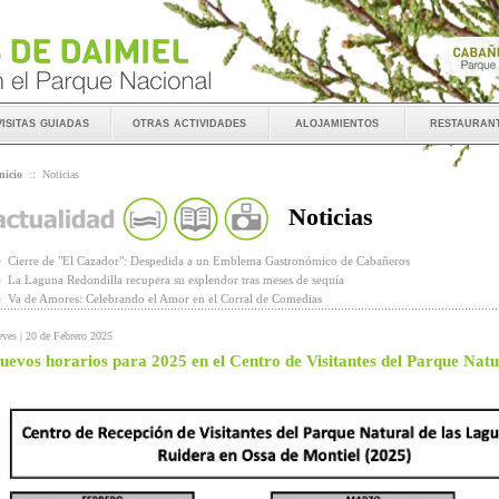
visitas guiadas
otras actividades
alojamientos
restauran
nicio
::
Noticias
Noticias
Cierre de "El Cazador": Despedida a un Emblema Gastronómico de Cabañeros
La Laguna Redondilla recupera su esplendor tras meses de sequía
Va de Amores: Celebrando el Amor en el Corral de Comedias
eves | 20 de Febrero 2025
uevos horarios para 2025 en el Centro de Visitantes del Parque Nat