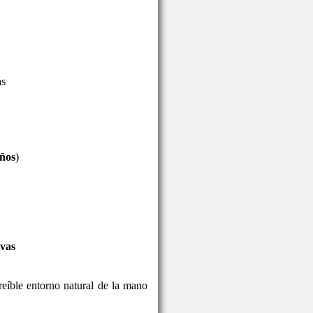
as
años
)
ivas
reíble entorno natural de la mano