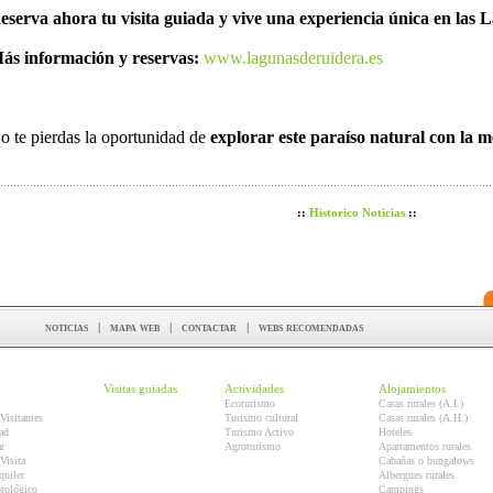
eserva ahora tu visita guiada y vive una experiencia única en las
ás información y reservas:
www.lagunasderuidera.es
o te pierdas la oportunidad de
explorar este paraíso natural con la 
::
Historico Noticias
::
noticias
|
mapa web
|
contactar
|
webs recomendadas
Visitas guiadas
Actividades
Alojamientos
Ecoturismo
Casas rurales (A.I.)
Visitantes
Turismo cultural
Casas rurales (A.H.)
ad
Turismo Activo
Hoteles
r
Agroturismo
Apartamentos rurales
Visita
Cabañas o bungalows
quiler
Albergues rurales
orológico
Campings