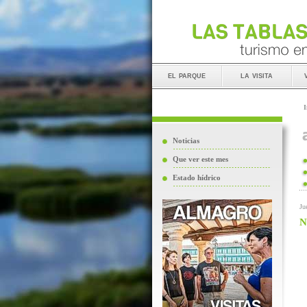
el parque
la visita
I
Noticias
Que ver este mes
Estado hídrico
Ju
N