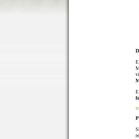
D
E
M
v
M
E
f
V
P
S
r