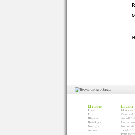
R
M
N
El parque
La visita
Fauna
Itinerarios
Flora
Centros de 
Historia
Accesibilid
Hidrología
Como llega
Geología
Normas de 
Audios
Tienda / Al
Parte mete