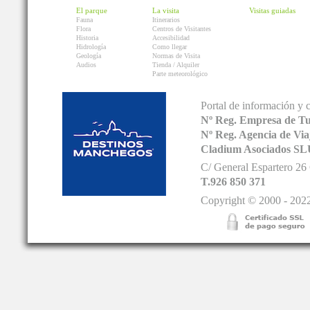
El parque
La visita
Visitas guiadas
Fauna
Itinerarios
Flora
Centros de Visitantes
Historia
Accesibilidad
Hidrología
Como llegar
Geología
Normas de Visita
Audios
Tienda / Alquiler
Parte meteorológico
Portal de información y 
Nº Reg. Empresa de T
Nº Reg. Agencia de V
Cladium Asociados SL
C/ General Espartero 2
T.926 850 371
Copyright © 2000 - 2022.