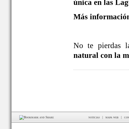
única en las La
Más información
No te pierdas 
natural con la 
noticias
|
mapa web
|
con