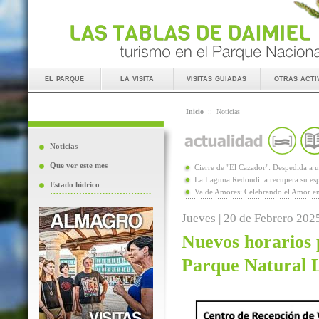
el parque
la visita
visitas guiadas
otras acti
Inicio
::
Noticias
Noticias
Que ver este mes
Cierre de "El Cazador": Despedida 
La Laguna Redondilla recupera su esp
Estado hídrico
Va de Amores: Celebrando el Amor en
Jueves | 20 de Febrero 202
Nuevos horarios p
Parque Natural 