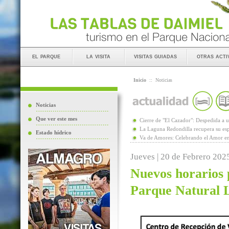
el parque
la visita
visitas guiadas
otras acti
Inicio
::
Noticias
Noticias
Que ver este mes
Cierre de "El Cazador": Despedida 
La Laguna Redondilla recupera su esp
Estado hídrico
Va de Amores: Celebrando el Amor en
Jueves | 20 de Febrero 202
Nuevos horarios p
Parque Natural 