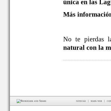
única en las La
Más información
No te pierdas 
natural con la 
noticias
|
mapa web
|
con