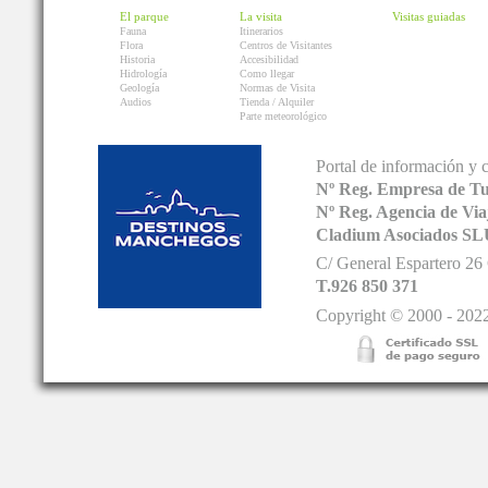
El parque
La visita
Visitas guiadas
Fauna
Itinerarios
Flora
Centros de Visitantes
Historia
Accesibilidad
Hidrología
Como llegar
Geología
Normas de Visita
Audios
Tienda / Alquiler
Parte meteorológico
Portal de información y 
Nº Reg. Empresa de T
Nº Reg. Agencia de V
Cladium Asociados SL
C/ General Espartero 2
T.926 850 371
Copyright © 2000 - 2022.