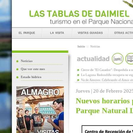
el parque
la visita
visitas guiadas
otras acti
Inicio
::
Noticias
Noticias
Que ver este mes
Cierre de "El Cazador": Despedida 
La Laguna Redondilla recupera su esp
Estado hídrico
Va de Amores: Celebrando el Amor en
Jueves | 20 de Febrero 202
Nuevos horarios p
Parque Natural 