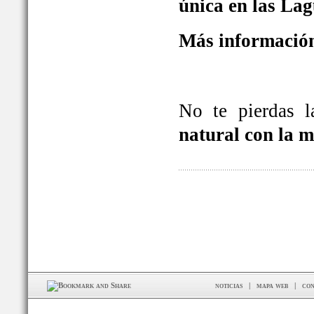
única en las La
Más información
No te pierdas 
natural con la 
noticias
|
mapa web
|
con