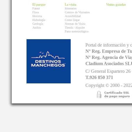
El parque
La visita
Visitas guiadas
Fauna
Itinerarios
Flora
Centros de Visitantes
Historia
Accesibilidad
Hidrología
Como llegar
Geología
Normas de Visita
Audios
Tienda / Alquiler
Parte meteorológico
Portal de información y 
Nº Reg. Empresa de T
Nº Reg. Agencia de V
Cladium Asociados SL
C/ General Espartero 2
T.926 850 371
Copyright © 2000 - 2022.