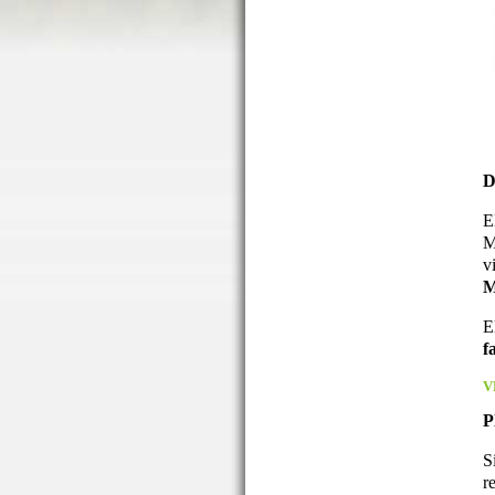
D
E
M
v
M
E
f
V
P
S
r