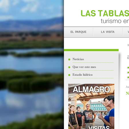
el parque
la visita
I
Noticias
Que ver este mes
Estado hídrico
Ju
N