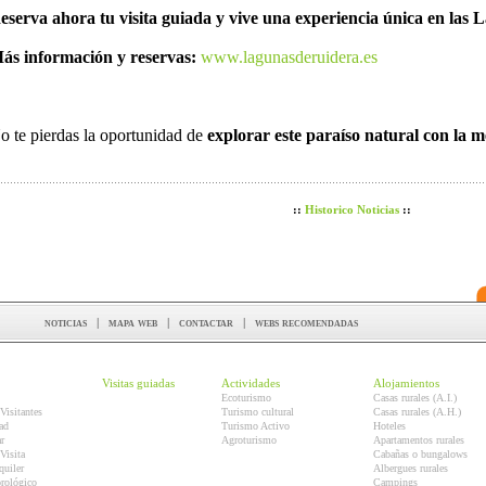
eserva ahora tu visita guiada y vive una experiencia única en las
ás información y reservas:
www.lagunasderuidera.es
o te pierdas la oportunidad de
explorar este paraíso natural con la 
::
Historico Noticias
::
noticias
|
mapa web
|
contactar
|
webs recomendadas
Visitas guiadas
Actividades
Alojamientos
Ecoturismo
Casas rurales (A.I.)
Visitantes
Turismo cultural
Casas rurales (A.H.)
ad
Turismo Activo
Hoteles
r
Agroturismo
Apartamentos rurales
Visita
Cabañas o bungalows
quiler
Albergues rurales
orológico
Campings