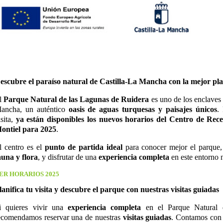
escubre el paraíso natural de Castilla-La Mancha con la mejor pla
l
Parque Natural de las Lagunas de Ruidera
es uno de los enclaves 
ancha, un auténtico
oasis de aguas turquesas y paisajes únicos
.
isita,
ya están disponibles los nuevos horarios del Centro de Rece
ontiel para 2025
.
l centro es el
punto de partida ideal
para conocer mejor el parque,
auna y flora
, y disfrutar de una
experiencia completa
en este entorno n
ER HORARIOS 2025
lanifica tu visita y descubre el parque con nuestras visitas guiadas
i quieres vivir una
experiencia completa
en el Parque Natural 
ecomendamos reservar una de nuestras
visitas guiadas
. Contamos con v