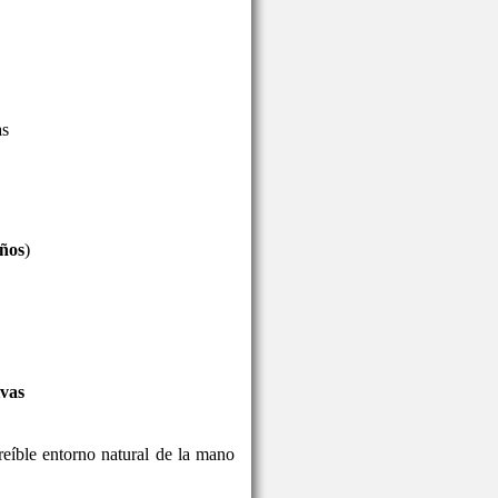
as
años
)
ivas
reíble entorno natural de la mano