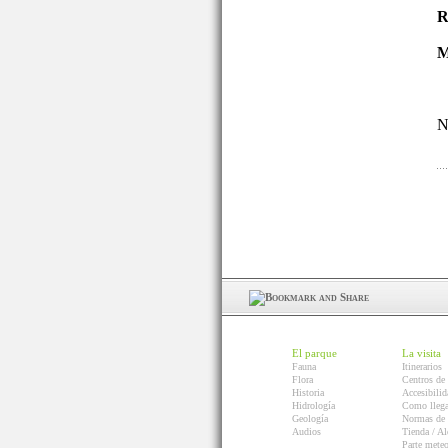
R
M
N
El parque
La visita
Fauna
Itinerarios
Flora
Centros de 
Historia
Accesibilid
Hidrología
Como llega
Geología
Normas de 
Audios
Tienda / Al
Parte mete