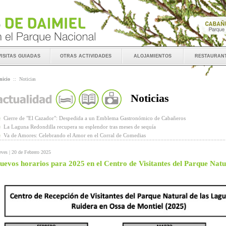
visitas guiadas
otras actividades
alojamientos
restauran
nicio
::
Noticias
Noticias
Cierre de "El Cazador": Despedida a un Emblema Gastronómico de Cabañeros
La Laguna Redondilla recupera su esplendor tras meses de sequía
Va de Amores: Celebrando el Amor en el Corral de Comedias
eves | 20 de Febrero 2025
uevos horarios para 2025 en el Centro de Visitantes del Parque Nat