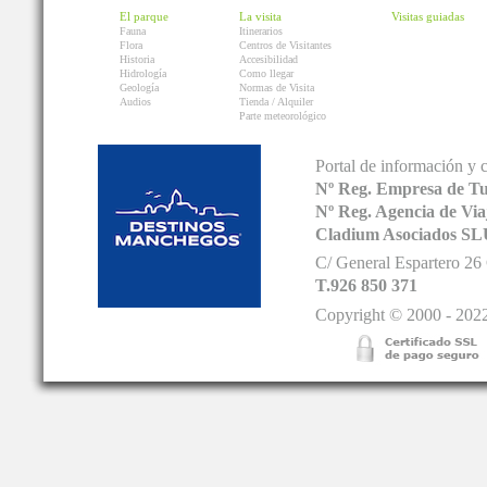
El parque
La visita
Visitas guiadas
Fauna
Itinerarios
Flora
Centros de Visitantes
Historia
Accesibilidad
Hidrología
Como llegar
Geología
Normas de Visita
Audios
Tienda / Alquiler
Parte meteorológico
Portal de información y 
Nº Reg. Empresa de T
Nº Reg. Agencia de V
Cladium Asociados SL
C/ General Espartero 2
T.926 850 371
Copyright © 2000 - 2022.