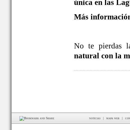
única en las La
Más información
No te pierdas 
natural con la 
noticias
|
mapa web
|
con