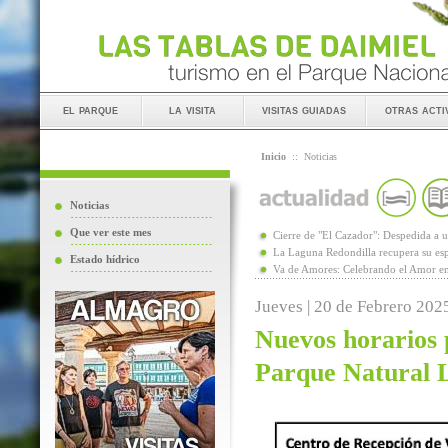
el parque
la visita
visitas guiadas
otras acti
Inicio
::
Noticias
Noticias
Que ver este mes
Cierre de "El Cazador": Despedida 
La Laguna Redondilla recupera su esp
Estado hídrico
Va de Amores: Celebrando el Amor en
Jueves | 20 de Febrero 202
Nuevos horarios p
Parque Natural 