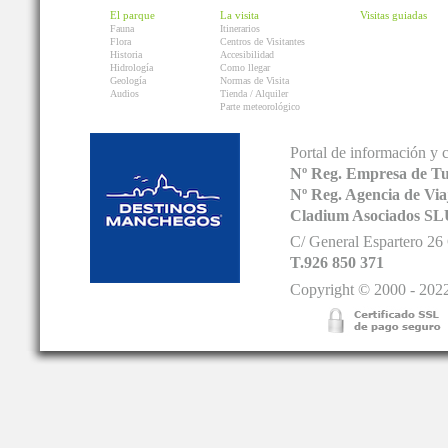
El parque
La visita
Visitas guiadas
Fauna
Itinerarios
Flora
Centros de Visitantes
Historia
Accesibilidad
Hidrología
Como llegar
Geología
Normas de Visita
Audios
Tienda / Alquiler
Parte meteorológico
Portal de información y 
Nº Reg. Empresa de T
Nº Reg. Agencia de V
Cladium Asociados SL
C/ General Espartero 2
T.926 850 371
Copyright © 2000 - 2022.