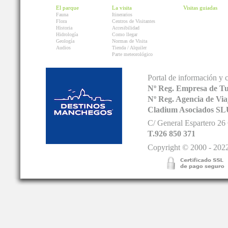
El parque
La visita
Visitas guiadas
Fauna
Itinerarios
Flora
Centros de Visitantes
Historia
Accesibilidad
Hidrología
Como llegar
Geología
Normas de Visita
Audios
Tienda / Alquiler
Parte meteorológico
Portal de información y 
Nº Reg. Empresa de T
Nº Reg. Agencia de V
Cladium Asociados SL
C/ General Espartero 2
T.926 850 371
Copyright © 2000 - 2022.