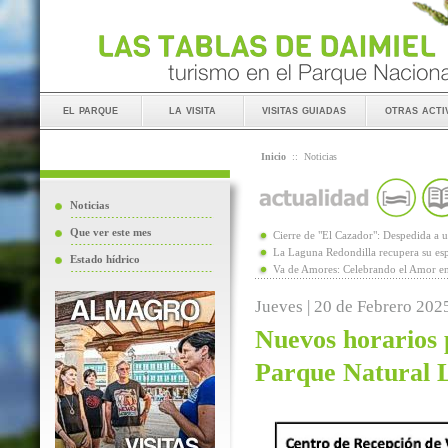
el parque
la visita
visitas guiadas
otras acti
Inicio
::
Noticias
Noticias
Que ver este mes
Cierre de "El Cazador": Despedida 
La Laguna Redondilla recupera su esp
Estado hídrico
Va de Amores: Celebrando el Amor en
Jueves | 20 de Febrero 202
Nuevos horarios p
Parque Natural 