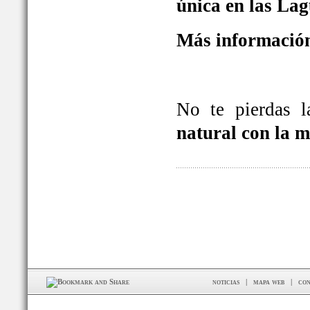
única en las La
Más información
No te pierdas 
natural con la 
noticias
|
mapa web
|
con