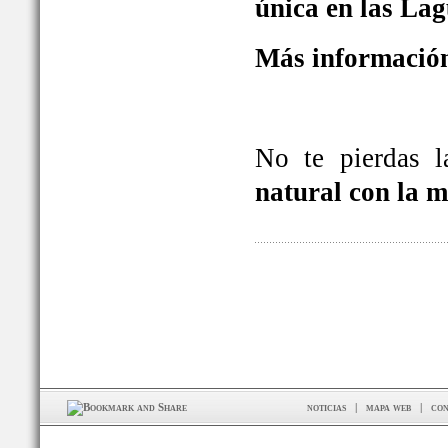
única en las La
Más información
No te pierdas 
natural con la 
noticias
|
mapa web
|
con