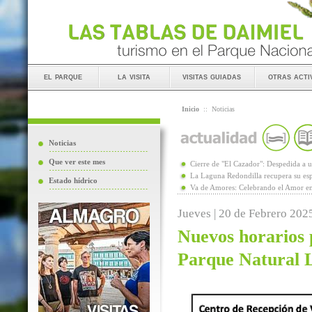
el parque
la visita
visitas guiadas
otras acti
Inicio
::
Noticias
Noticias
Que ver este mes
Cierre de "El Cazador": Despedida 
La Laguna Redondilla recupera su esp
Estado hídrico
Va de Amores: Celebrando el Amor en
Jueves | 20 de Febrero 202
Nuevos horarios p
Parque Natural 