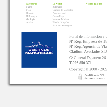
El parque
La visita
Visitas guiadas
Fauna
Itinerarios
Flora
Centros de Visitantes
Historia
Accesibilidad
Hidrología
Como llegar
Geología
Normas de Visita
Audios
Tienda / Alquiler
Parte meteorológico
Portal de información y 
Nº Reg. Empresa de T
Nº Reg. Agencia de V
Cladium Asociados SL
C/ General Espartero 2
T.926 850 371
Copyright © 2000 - 2022.