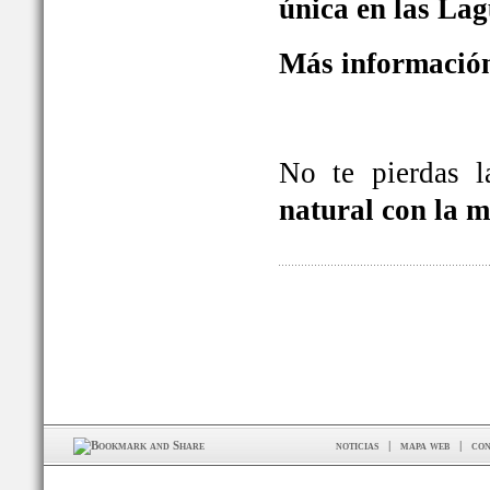
única en las La
Más información
No te pierdas 
natural con la 
noticias
|
mapa web
|
con