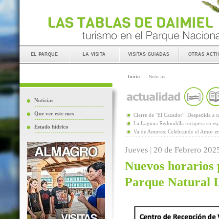
el parque
la visita
visitas guiadas
otras acti
Inicio
::
Noticias
Noticias
Que ver este mes
Cierre de "El Cazador": Despedida 
La Laguna Redondilla recupera su esp
Estado hídrico
Va de Amores: Celebrando el Amor en
Jueves | 20 de Febrero 202
Nuevos horarios p
Parque Natural 