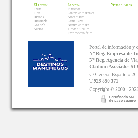
El parque
La visita
Visitas guiadas
Fauna
Itinerarios
Flora
Centros de Visitantes
Historia
Accesibilidad
Hidrología
Como llegar
Geología
Normas de Visita
Audios
Tienda / Alquiler
Parte meteorológico
Portal de información y 
Nº Reg. Empresa de T
Nº Reg. Agencia de V
Cladium Asociados SL
C/ General Espartero 2
T.926 850 371
Copyright © 2000 - 2022.