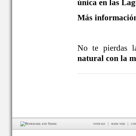
única en las La
Más información
No te pierdas 
natural con la 
noticias
|
mapa web
|
con