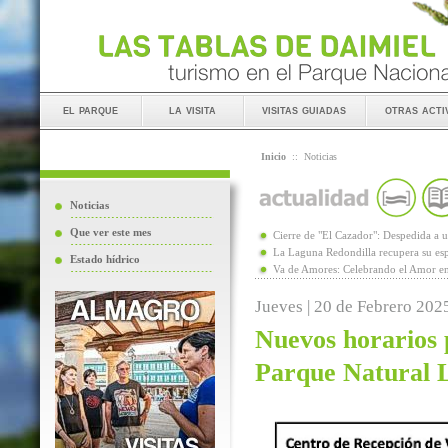
el parque
la visita
visitas guiadas
otras acti
Inicio
::
Noticias
Noticias
Que ver este mes
Cierre de "El Cazador": Despedida 
La Laguna Redondilla recupera su esp
Estado hídrico
Va de Amores: Celebrando el Amor en
Jueves | 20 de Febrero 202
Nuevos horarios p
Parque Natural 