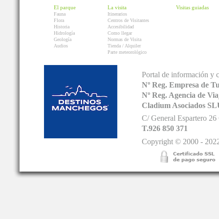
El parque
La visita
Visitas guiadas
Fauna
Itinerarios
Flora
Centros de Visitantes
Historia
Accesibilidad
Hidrología
Como llegar
Geología
Normas de Visita
Audios
Tienda / Alquiler
Parte meteorológico
Portal de información y 
Nº Reg. Empresa de T
Nº Reg. Agencia de V
Cladium Asociados SL
C/ General Espartero 2
T.926 850 371
Copyright © 2000 - 2022.