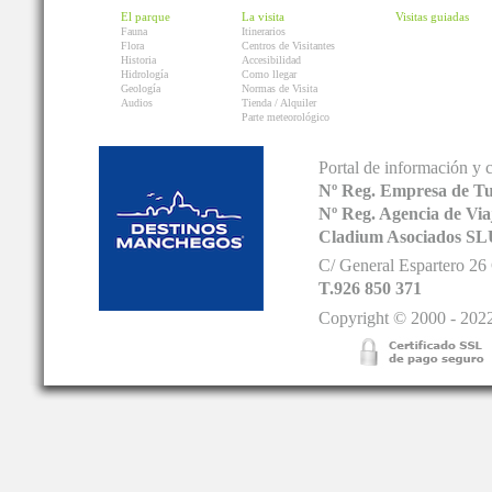
El parque
La visita
Visitas guiadas
Fauna
Itinerarios
Flora
Centros de Visitantes
Historia
Accesibilidad
Hidrología
Como llegar
Geología
Normas de Visita
Audios
Tienda / Alquiler
Parte meteorológico
Portal de información y 
Nº Reg. Empresa de T
Nº Reg. Agencia de V
Cladium Asociados SL
C/ General Espartero 2
T.926 850 371
Copyright © 2000 - 2022.