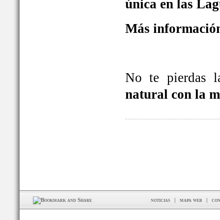
única en las La
Más información
No te pierdas 
natural con la 
noticias
|
mapa web
|
con