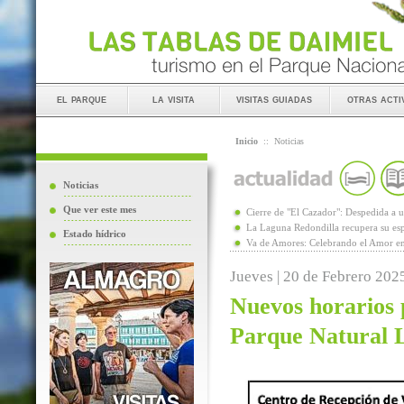
el parque
la visita
visitas guiadas
otras acti
Inicio
::
Noticias
Noticias
Que ver este mes
Cierre de "El Cazador": Despedida 
La Laguna Redondilla recupera su esp
Estado hídrico
Va de Amores: Celebrando el Amor en
Jueves | 20 de Febrero 202
Nuevos horarios p
Parque Natural 