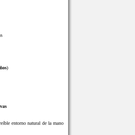
as
años
)
ivas
reíble entorno natural de la mano