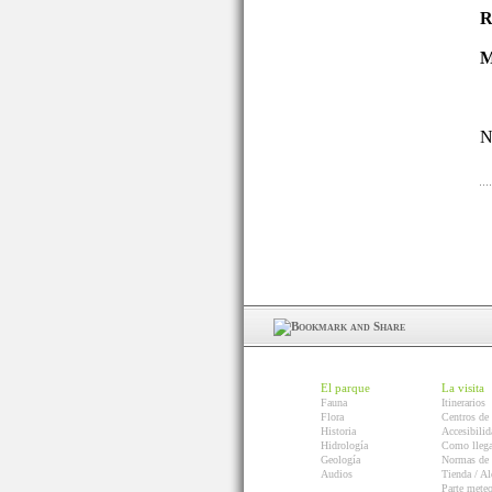
R
M
N
El parque
La visita
Fauna
Itinerarios
Flora
Centros de 
Historia
Accesibilid
Hidrología
Como llega
Geología
Normas de 
Audios
Tienda / Al
Parte mete