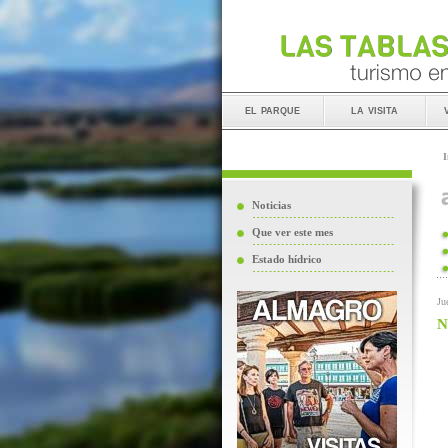
el parque
la visita
I
Noticias
Que ver este mes
Estado hídrico
Ju
N