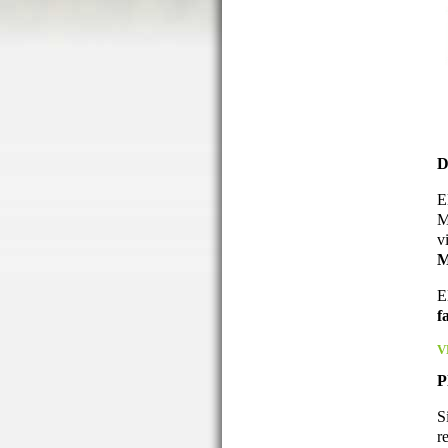
D
E
M
v
M
E
f
V
P
S
r