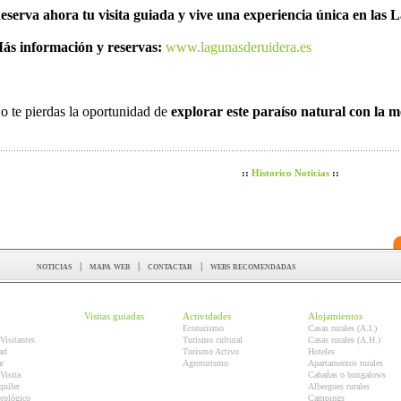
eserva ahora tu visita guiada y vive una experiencia única en las
ás información y reservas:
www.lagunasderuidera.es
o te pierdas la oportunidad de
explorar este paraíso natural con la 
::
Historico Noticias
::
noticias
|
mapa web
|
contactar
|
webs recomendadas
Visitas guiadas
Actividades
Alojamientos
Ecoturismo
Casas rurales (A.I.)
Visitantes
Turismo cultural
Casas rurales (A.H.)
ad
Turismo Activo
Hoteles
r
Agroturismo
Apartamentos rurales
Visita
Cabañas o bungalows
quiler
Albergues rurales
orológico
Campings