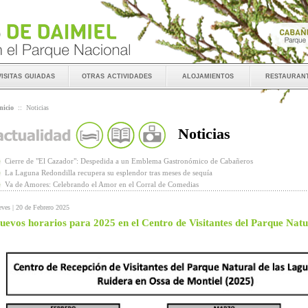
visitas guiadas
otras actividades
alojamientos
restauran
nicio
::
Noticias
Noticias
Cierre de "El Cazador": Despedida a un Emblema Gastronómico de Cabañeros
La Laguna Redondilla recupera su esplendor tras meses de sequía
Va de Amores: Celebrando el Amor en el Corral de Comedias
eves | 20 de Febrero 2025
uevos horarios para 2025 en el Centro de Visitantes del Parque Nat