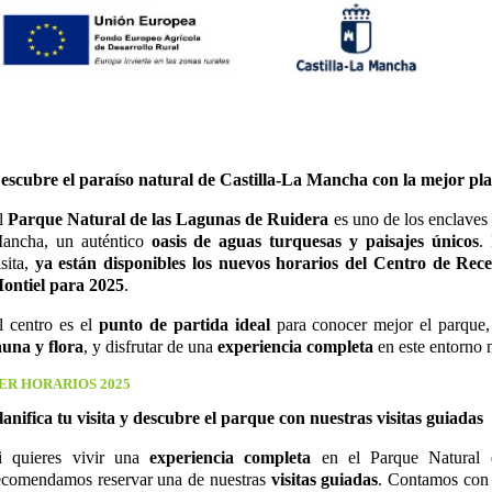
escubre el paraíso natural de Castilla-La Mancha con la mejor pla
l
Parque Natural de las Lagunas de Ruidera
es uno de los enclaves 
ancha, un auténtico
oasis de aguas turquesas y paisajes únicos
.
isita,
ya están disponibles los nuevos horarios del Centro de Rece
ontiel para 2025
.
l centro es el
punto de partida ideal
para conocer mejor el parque,
auna y flora
, y disfrutar de una
experiencia completa
en este entorno n
ER HORARIOS 2025
lanifica tu visita y descubre el parque con nuestras visitas guiadas
i quieres vivir una
experiencia completa
en el Parque Natural 
ecomendamos reservar una de nuestras
visitas guiadas
. Contamos con v