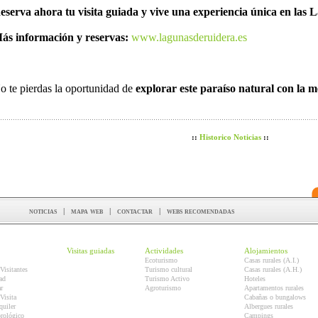
eserva ahora tu visita guiada y vive una experiencia única en las
ás información y reservas:
www.lagunasderuidera.es
o te pierdas la oportunidad de
explorar este paraíso natural con la 
::
Historico Noticias
::
noticias
|
mapa web
|
contactar
|
webs recomendadas
Visitas guiadas
Actividades
Alojamientos
Ecoturismo
Casas rurales (A.I.)
Visitantes
Turismo cultural
Casas rurales (A.H.)
ad
Turismo Activo
Hoteles
r
Agroturismo
Apartamentos rurales
Visita
Cabañas o bungalows
quiler
Albergues rurales
orológico
Campings