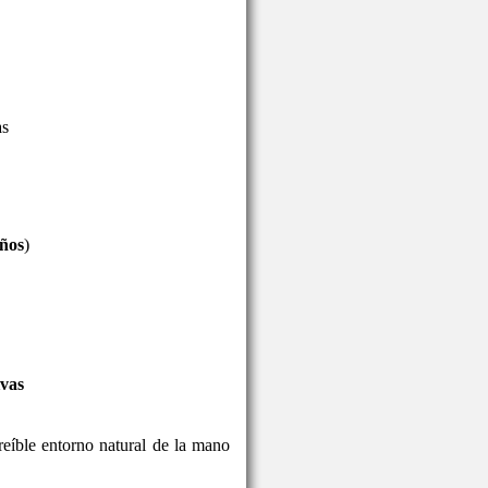
as
años
)
ivas
reíble entorno natural de la mano