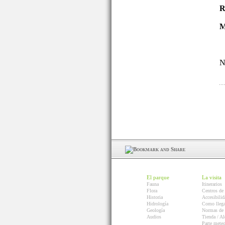
R
M
N
El parque
La visita
Fauna
Itinerarios
Flora
Centros de 
Historia
Accesibilid
Hidrología
Como llega
Geología
Normas de 
Audios
Tienda / Al
Parte mete