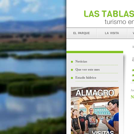
el parque
la visita
I
Noticias
Que ver este mes
Estado hídrico
Ju
N