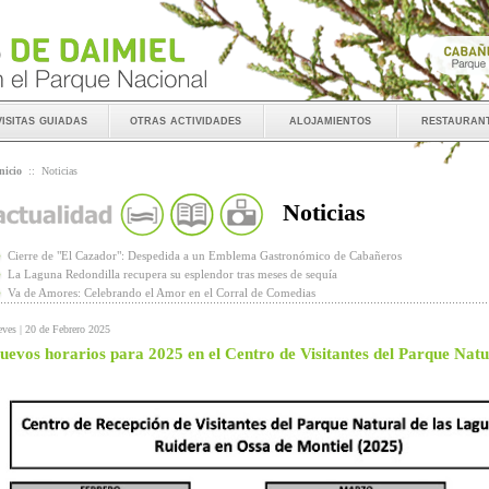
visitas guiadas
otras actividades
alojamientos
restauran
nicio
::
Noticias
Noticias
Cierre de "El Cazador": Despedida a un Emblema Gastronómico de Cabañeros
La Laguna Redondilla recupera su esplendor tras meses de sequía
Va de Amores: Celebrando el Amor en el Corral de Comedias
eves | 20 de Febrero 2025
uevos horarios para 2025 en el Centro de Visitantes del Parque Nat