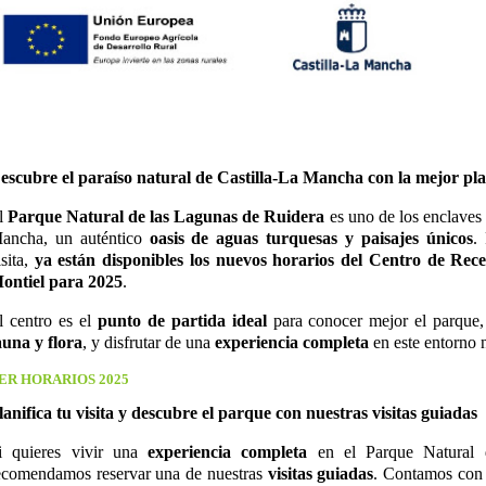
escubre el paraíso natural de Castilla-La Mancha con la mejor pla
l
Parque Natural de las Lagunas de Ruidera
es uno de los enclaves 
ancha, un auténtico
oasis de aguas turquesas y paisajes únicos
.
isita,
ya están disponibles los nuevos horarios del Centro de Rece
ontiel para 2025
.
l centro es el
punto de partida ideal
para conocer mejor el parque,
auna y flora
, y disfrutar de una
experiencia completa
en este entorno n
ER HORARIOS 2025
lanifica tu visita y descubre el parque con nuestras visitas guiadas
i quieres vivir una
experiencia completa
en el Parque Natural 
ecomendamos reservar una de nuestras
visitas guiadas
. Contamos con v