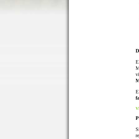
D
E
M
v
M
E
f
V
P
S
r