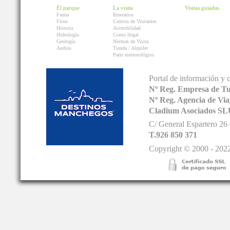
El parque
La visita
Visitas guiadas
Fauna
Itinerarios
Flora
Centros de Visitantes
Historia
Accesibilidad
Hidrología
Como llegar
Geología
Normas de Visita
Audios
Tienda / Alquiler
Parte meteorológico
Portal de información y 
Nº Reg. Empresa de T
Nº Reg. Agencia de V
Cladium Asociados SL
C/ General Espartero 2
T.926 850 371
Copyright © 2000 - 2022.