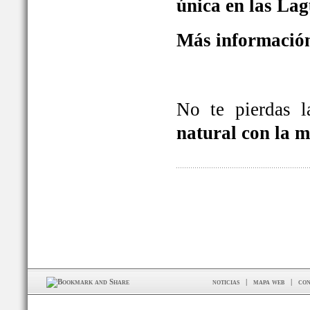
única en las La
Más información
No te pierdas 
natural con la 
noticias
|
mapa web
|
con