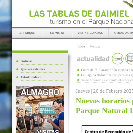
el parque
la visita
visitas guiadas
otras acti
Inicio
::
Noticias
Noticias
Que ver este mes
Cierre de "El Cazador": Despedida 
La Laguna Redondilla recupera su esp
Estado hídrico
Va de Amores: Celebrando el Amor en
Jueves | 20 de Febrero 202
Nuevos horarios p
Parque Natural 