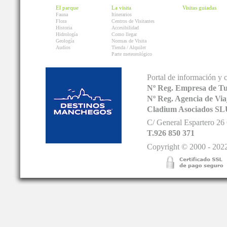
El parque
La visita
Visitas guiadas
Fauna
Itinerarios
Flora
Centros de Visitantes
Historia
Accesibilidad
Hidrología
Como llegar
Geología
Normas de Visita
Audios
Tienda / Alquiler
Parte meteorológico
Portal de información y 
Nº Reg. Empresa de T
Nº Reg. Agencia de V
Cladium Asociados SL
C/ General Espartero 2
T.926 850 371
Copyright © 2000 - 2022.