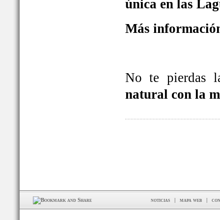
única en las La
Más información
No te pierdas 
natural con la 
noticias
|
mapa web
|
con