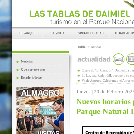
el parque
la visita
visitas guiadas
otras acti
Inicio
::
Noticias
Noticias
Que ver este mes
Cierre de "El Cazador": Despedida 
La Laguna Redondilla recupera su esp
Estado hídrico
Va de Amores: Celebrando el Amor en
Jueves | 20 de Febrero 202
Nuevos horarios p
Parque Natural 