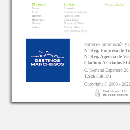
El parque
La visita
Visitas guiadas
Fauna
Itinerarios
Flora
Centros de Visitantes
Historia
Accesibilidad
Hidrología
Como llegar
Geología
Normas de Visita
Audios
Tienda / Alquiler
Parte meteorológico
Portal de información y 
Nº Reg. Empresa de T
Nº Reg. Agencia de V
Cladium Asociados SL
C/ General Espartero 2
T.926 850 371
Copyright © 2000 - 2022.