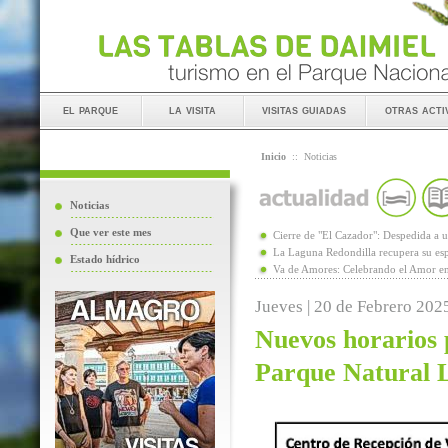
el parque
la visita
visitas guiadas
otras acti
Inicio
::
Noticias
Noticias
Que ver este mes
Cierre de "El Cazador": Despedida 
La Laguna Redondilla recupera su esp
Estado hídrico
Va de Amores: Celebrando el Amor en
Jueves | 20 de Febrero 202
Nuevos horarios p
Parque Natural 