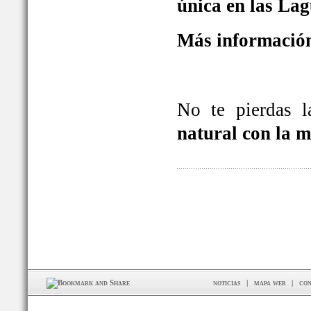
única en las La
Más información
No te pierdas 
natural con la 
noticias
|
mapa web
|
con