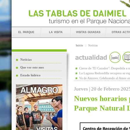
el parque
la visita
visitas guiadas
otras acti
Inicio
::
Noticias
Noticias
Que ver este mes
Cierre de "El Cazador": Despedida 
La Laguna Redondilla recupera su esp
Estado hídrico
Va de Amores: Celebrando el Amor en
Jueves | 20 de Febrero 202
Nuevos horarios p
Parque Natural 