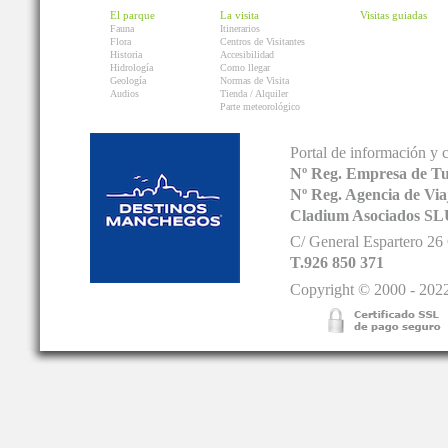
El parque
La visita
Visitas guiadas
Fauna
Itinerarios
Flora
Centros de Visitantes
Historia
Accesibilidad
Hidrología
Como llegar
Geología
Normas de Visita
Audios
Tienda / Alquiler
Parte meteorológico
Portal de información y 
Nº Reg. Empresa de T
Nº Reg. Agencia de V
Cladium Asociados SL
C/ General Espartero 2
T.926 850 371
Copyright © 2000 - 2022.