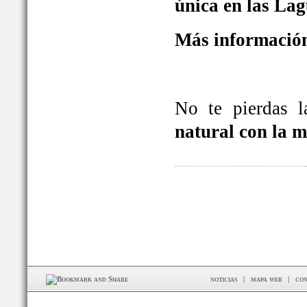
única en las La
Más información
No te pierdas 
natural con la 
noticias
|
mapa web
|
con