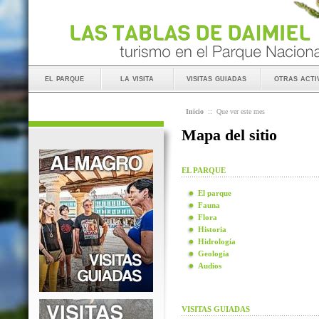
el parque
la visita
visitas guiadas
otras acti
Inicio
::
Que ver este mes
Mapa del sitio
EL PARQUE
El parque
Fauna
Flora
Historia
Hidrología
Geología
Audios
VISITAS GUIADAS