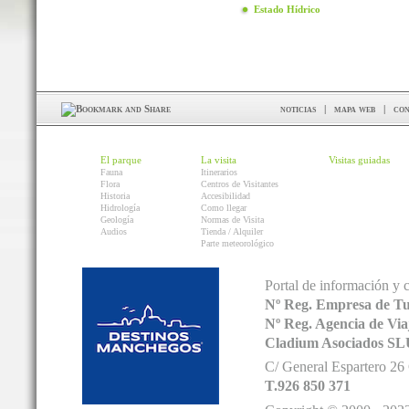
Estado Hídrico
noticias
|
mapa web
|
con
El parque
La visita
Visitas guiadas
Fauna
Itinerarios
Flora
Centros de Visitantes
Historia
Accesibilidad
Hidrología
Como llegar
Geología
Normas de Visita
Audios
Tienda / Alquiler
Parte meteorológico
Portal de información y 
Nº Reg. Empresa de T
Nº Reg. Agencia de V
Cladium Asociados SL
C/ General Espartero 2
T.926 850 371