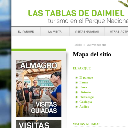
el parque
la visita
visitas guiadas
otras acti
Inicio
::
Que ver este mes
Mapa del sitio
EL PARQUE
El parque
Fauna
Flora
Historia
Hidrología
Geología
Audios
VISITAS GUIADAS