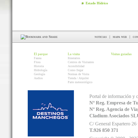
Estado Hídrico
noticias
|
mapa web
|
con
El parque
La visita
Visitas guiadas
Fauna
Itinerarios
Flora
Centros de Visitantes
Historia
Accesibilidad
Hidrología
Como llegar
Geología
Normas de Visita
Audios
Tienda / Alquiler
Parte meteorológico
Portal de información y 
Nº Reg. Empresa de T
Nº Reg. Agencia de V
Cladium Asociados SL
C/ General Espartero 2
T.926 850 371