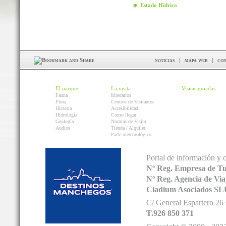
Estado Hídrico
noticias
|
mapa web
|
con
El parque
La visita
Visitas guiadas
Fauna
Itinerarios
Flora
Centros de Visitantes
Historia
Accesibilidad
Hidrología
Como llegar
Geología
Normas de Visita
Audios
Tienda / Alquiler
Parte meteorológico
Portal de información y 
Nº Reg. Empresa de T
Nº Reg. Agencia de V
Cladium Asociados SL
C/ General Espartero 2
T.926 850 371