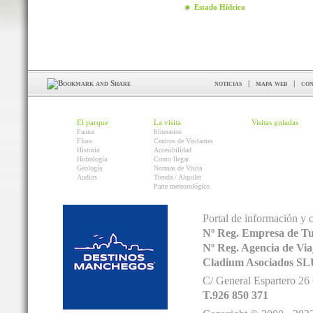
Estado Hídrico
noticias
|
mapa web
|
con
El parque
La visita
Visitas guiadas
Fauna
Itinerarios
Flora
Centros de Visitantes
Historia
Accesibilidad
Hidrología
Como llegar
Geología
Normas de Visita
Audios
Tienda / Alquiler
Parte meteorológico
Portal de información y 
Nº Reg. Empresa de T
Nº Reg. Agencia de V
Cladium Asociados SL
C/ General Espartero 2
T.926 850 371