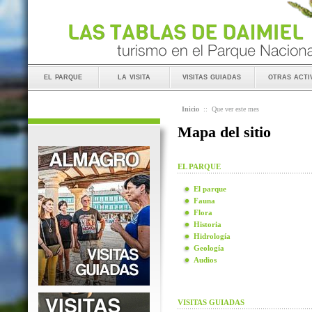
el parque
la visita
visitas guiadas
otras acti
Inicio
::
Que ver este mes
Mapa del sitio
EL PARQUE
El parque
Fauna
Flora
Historia
Hidrología
Geología
Audios
VISITAS GUIADAS