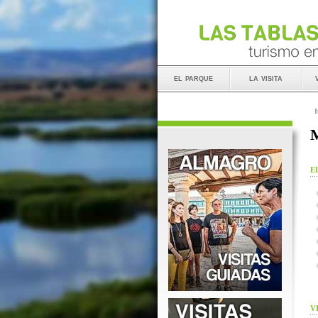
el parque
la visita
I
M
E
V