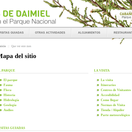
visitas guiadas
otras actividades
alojamientos
restauran
nicio
::
Que ver este mes
apa del sitio
L PARQUE
LA VISITA
El parque
La visita
Fauna
Itinerarios
Flora
Centros de Visitantes
Historia
Accesibilidad
Hidrología
Como llegar
Geología
Normas de Visita
Audios
Tienda / Alquiler
Parte meteorológico
ISITAS GUIADAS