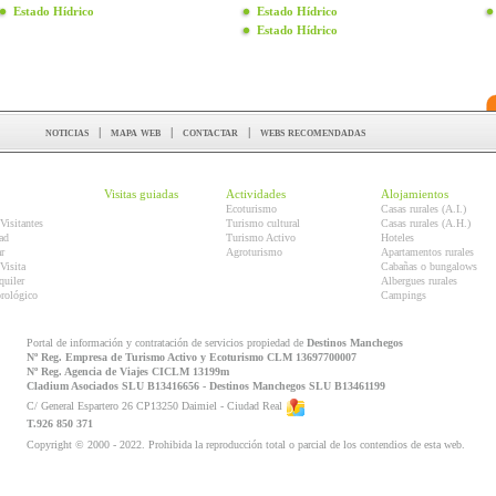
Estado Hídrico
Estado Hídrico
Estado Hídrico
noticias
|
mapa web
|
contactar
|
webs recomendadas
Visitas guiadas
Actividades
Alojamientos
Ecoturismo
Casas rurales (A.I.)
Visitantes
Turismo cultural
Casas rurales (A.H.)
ad
Turismo Activo
Hoteles
r
Agroturismo
Apartamentos rurales
Visita
Cabañas o bungalows
quiler
Albergues rurales
orológico
Campings
Portal de información y contratación de servicios propiedad de
Destinos Manchegos
Nº Reg. Empresa de Turismo Activo y Ecoturismo CLM 13697700007
Nº Reg. Agencia de Viajes CICLM 13199m
Cladium Asociados SLU B13416656 - Destinos Manchegos SLU B13461199
C/ General Espartero 26 CP13250 Daimiel - Ciudad Real
T.926 850 371
Copyright © 2000 - 2022. Prohibida la reproducción total o parcial de los contendios de esta web.