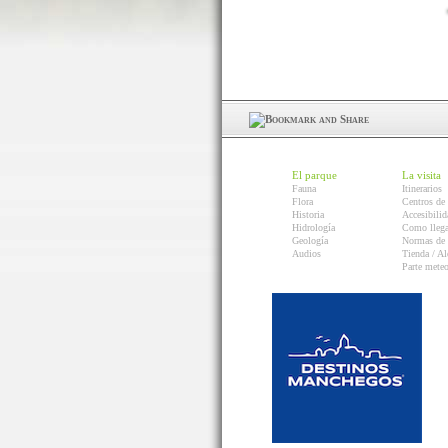
El parque
La visita
Fauna
Itinerarios
Flora
Centros de 
Historia
Accesibilid
Hidrología
Como llega
Geología
Normas de 
Audios
Tienda / Al
Parte mete