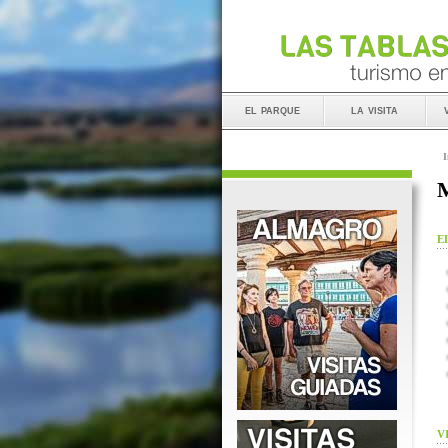
el parque
la visita
I
M
E
V