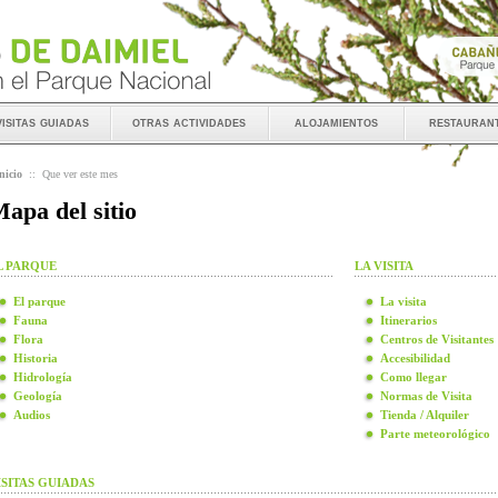
visitas guiadas
otras actividades
alojamientos
restauran
nicio
::
Que ver este mes
apa del sitio
L PARQUE
LA VISITA
El parque
La visita
Fauna
Itinerarios
Flora
Centros de Visitantes
Historia
Accesibilidad
Hidrología
Como llegar
Geología
Normas de Visita
Audios
Tienda / Alquiler
Parte meteorológico
ISITAS GUIADAS