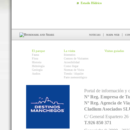
Estado Hídrico
noticias
|
mapa web
|
con
El parque
La visita
Visitas guiadas
Fauna
Itinerarios
Flora
Centros de Visitantes
Historia
Accesibilidad
Hidrología
Como llegar
Geología
Normas de Visita
Audios
Tienda / Alquiler
Parte meteorológico
Portal de información y 
Nº Reg. Empresa de T
Nº Reg. Agencia de V
Cladium Asociados SL
C/ General Espartero 2
T.926 850 371