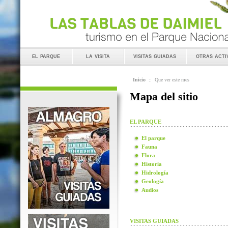
el parque
la visita
visitas guiadas
otras acti
Inicio
::
Que ver este mes
Mapa del sitio
EL PARQUE
El parque
Fauna
Flora
Historia
Hidrología
Geología
Audios
VISITAS GUIADAS