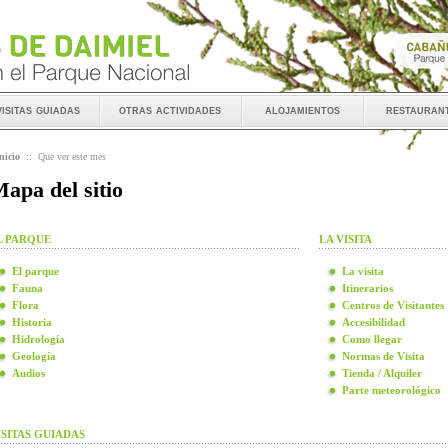
visitas guiadas
otras actividades
alojamientos
restauran
nicio
::
Que ver este mes
apa del sitio
L PARQUE
LA VISITA
El parque
La visita
Fauna
Itinerarios
Flora
Centros de Visitantes
Historia
Accesibilidad
Hidrología
Como llegar
Geología
Normas de Visita
Audios
Tienda / Alquiler
Parte meteorológico
ISITAS GUIADAS