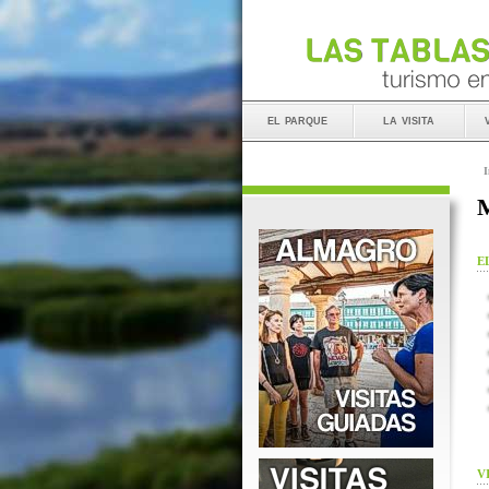
el parque
la visita
I
M
E
V