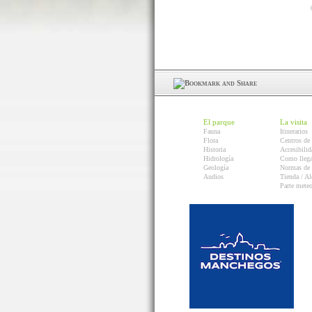
El parque
La visita
Fauna
Itinerarios
Flora
Centros de 
Historia
Accesibilid
Hidrología
Como llega
Geología
Normas de 
Audios
Tienda / Al
Parte mete