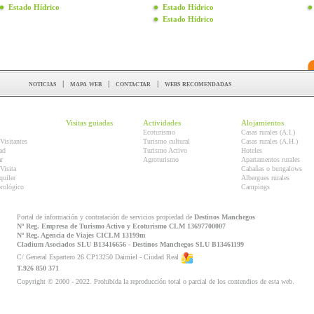
Estado Hídrico
Estado Hídrico
Estado Hídrico
noticias
|
mapa web
|
contactar
|
webs recomendadas
Visitas guiadas
Actividades
Alojamientos
Ecoturismo
Casas rurales (A.I.)
Visitantes
Turismo cultural
Casas rurales (A.H.)
ad
Turismo Activo
Hoteles
r
Agroturismo
Apartamentos rurales
Visita
Cabañas o bungalows
quiler
Albergues rurales
orológico
Campings
Portal de información y contratación de servicios propiedad de
Destinos Manchegos
Nº Reg. Empresa de Turismo Activo y Ecoturismo CLM 13697700007
Nº Reg. Agencia de Viajes CICLM 13199m
Cladium Asociados SLU B13416656 - Destinos Manchegos SLU B13461199
C/ General Espartero 26 CP13250 Daimiel - Ciudad Real
T.926 850 371
Copyright © 2000 - 2022. Prohibida la reproducción total o parcial de los contendios de esta web.