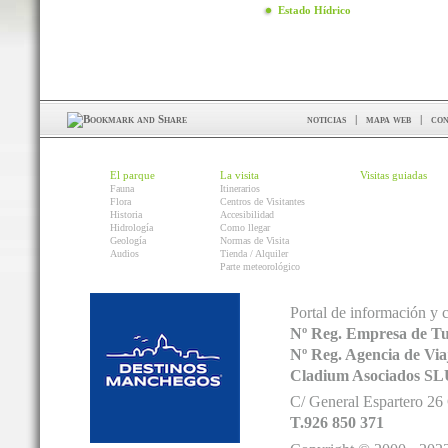
Estado Hídrico
noticias
|
mapa web
|
con
El parque
La visita
Visitas guiadas
Fauna
Itinerarios
Flora
Centros de Visitantes
Historia
Accesibilidad
Hidrología
Como llegar
Geología
Normas de Visita
Audios
Tienda / Alquiler
Parte meteorológico
Portal de información y 
Nº Reg. Empresa de T
Nº Reg. Agencia de V
Cladium Asociados SL
C/ General Espartero 2
T.926 850 371