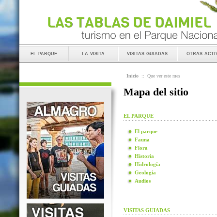
el parque
la visita
visitas guiadas
otras acti
Inicio
::
Que ver este mes
Mapa del sitio
EL PARQUE
El parque
Fauna
Flora
Historia
Hidrología
Geología
Audios
VISITAS GUIADAS