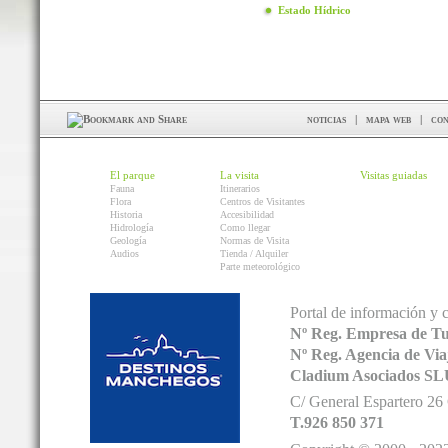
Estado Hídrico
noticias
|
mapa web
|
con
El parque
La visita
Visitas guiadas
Fauna
Itinerarios
Flora
Centros de Visitantes
Historia
Accesibilidad
Hidrología
Como llegar
Geología
Normas de Visita
Audios
Tienda / Alquiler
Parte meteorológico
Portal de información y 
Nº Reg. Empresa de T
Nº Reg. Agencia de V
Cladium Asociados SL
C/ General Espartero 2
T.926 850 371