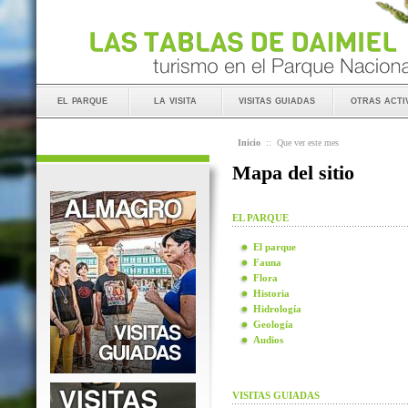
el parque
la visita
visitas guiadas
otras acti
Inicio
::
Que ver este mes
Mapa del sitio
EL PARQUE
El parque
Fauna
Flora
Historia
Hidrología
Geología
Audios
VISITAS GUIADAS