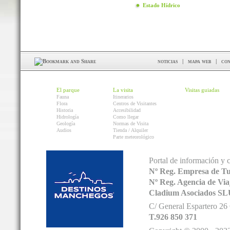
Estado Hídrico
noticias
|
mapa web
|
con
El parque
La visita
Visitas guiadas
Fauna
Itinerarios
Flora
Centros de Visitantes
Historia
Accesibilidad
Hidrología
Como llegar
Geología
Normas de Visita
Audios
Tienda / Alquiler
Parte meteorológico
Portal de información y 
Nº Reg. Empresa de T
Nº Reg. Agencia de V
Cladium Asociados SL
C/ General Espartero 2
T.926 850 371