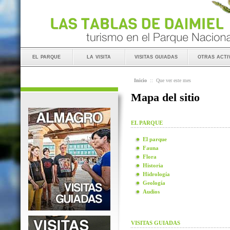
el parque
la visita
visitas guiadas
otras acti
Inicio
::
Que ver este mes
Mapa del sitio
EL PARQUE
El parque
Fauna
Flora
Historia
Hidrología
Geología
Audios
VISITAS GUIADAS