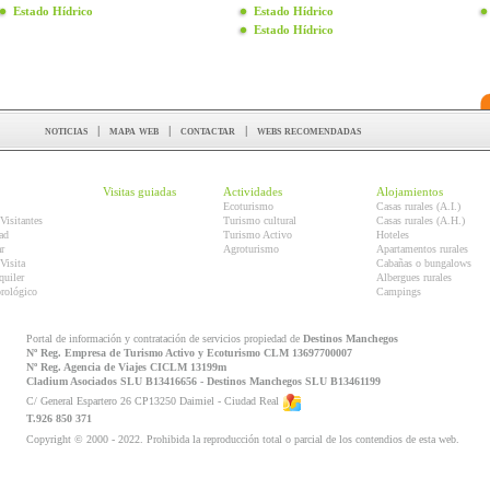
Estado Hídrico
Estado Hídrico
Estado Hídrico
noticias
|
mapa web
|
contactar
|
webs recomendadas
Visitas guiadas
Actividades
Alojamientos
Ecoturismo
Casas rurales (A.I.)
Visitantes
Turismo cultural
Casas rurales (A.H.)
ad
Turismo Activo
Hoteles
r
Agroturismo
Apartamentos rurales
Visita
Cabañas o bungalows
quiler
Albergues rurales
orológico
Campings
Portal de información y contratación de servicios propiedad de
Destinos Manchegos
Nº Reg. Empresa de Turismo Activo y Ecoturismo CLM 13697700007
Nº Reg. Agencia de Viajes CICLM 13199m
Cladium Asociados SLU B13416656 - Destinos Manchegos SLU B13461199
C/ General Espartero 26 CP13250 Daimiel - Ciudad Real
T.926 850 371
Copyright © 2000 - 2022. Prohibida la reproducción total o parcial de los contendios de esta web.