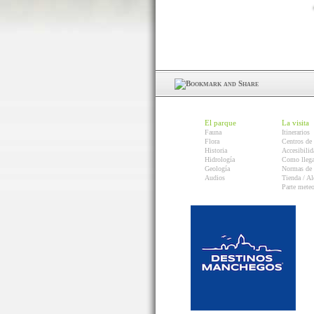
El parque
La visita
Fauna
Itinerarios
Flora
Centros de 
Historia
Accesibilid
Hidrología
Como llega
Geología
Normas de 
Audios
Tienda / Al
Parte mete