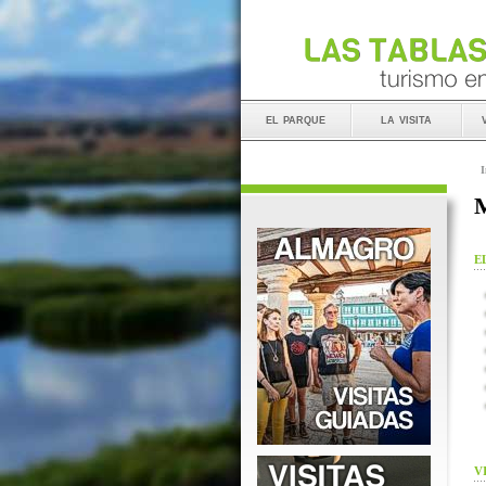
el parque
la visita
I
M
E
V