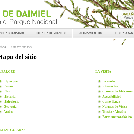
visitas guiadas
otras actividades
alojamientos
restauran
nicio
::
Que ver este mes
apa del sitio
L PARQUE
LA VISITA
El parque
La visita
Fauna
Itinerarios
Flora
Centros de Visitantes
Historia
Accesibilidad
Hidrología
Como llegar
Geología
Normas de Visita
Audios
Tienda / Alquiler
Parte meteorológico
ISITAS GUIADAS