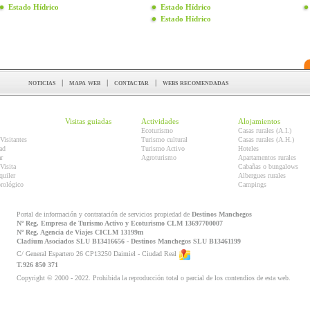
Estado Hídrico
Estado Hídrico
Estado Hídrico
noticias
|
mapa web
|
contactar
|
webs recomendadas
Visitas guiadas
Actividades
Alojamientos
Ecoturismo
Casas rurales (A.I.)
Visitantes
Turismo cultural
Casas rurales (A.H.)
ad
Turismo Activo
Hoteles
r
Agroturismo
Apartamentos rurales
Visita
Cabañas o bungalows
quiler
Albergues rurales
orológico
Campings
Portal de información y contratación de servicios propiedad de
Destinos Manchegos
Nº Reg. Empresa de Turismo Activo y Ecoturismo CLM 13697700007
Nº Reg. Agencia de Viajes CICLM 13199m
Cladium Asociados SLU B13416656 - Destinos Manchegos SLU B13461199
C/ General Espartero 26 CP13250 Daimiel - Ciudad Real
T.926 850 371
Copyright © 2000 - 2022. Prohibida la reproducción total o parcial de los contendios de esta web.