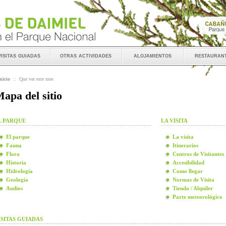
visitas guiadas
otras actividades
alojamientos
restauran
nicio
::
Que ver este mes
apa del sitio
L PARQUE
LA VISITA
El parque
La visita
Fauna
Itinerarios
Flora
Centros de Visitantes
Historia
Accesibilidad
Hidrología
Como llegar
Geología
Normas de Visita
Audios
Tienda / Alquiler
Parte meteorológico
ISITAS GUIADAS