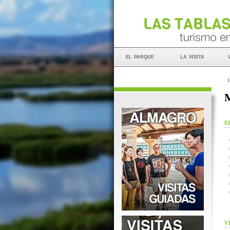
el parque
la visita
I
M
E
V