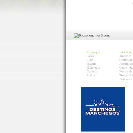
El parque
La visita
Fauna
Itinerarios
Flora
Centros de 
Historia
Accesibilid
Hidrología
Como llega
Geología
Normas de 
Audios
Tienda / Al
Parte mete