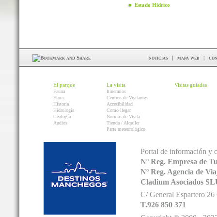
Estado Hídrico
noticias
|
mapa web
|
con
El parque
La visita
Visitas guiadas
Fauna
Itinerarios
Flora
Centros de Visitantes
Historia
Accesibilidad
Hidrología
Como llegar
Geología
Normas de Visita
Audios
Tienda / Alquiler
Parte meteorológico
Portal de información y 
Nº Reg. Empresa de T
Nº Reg. Agencia de V
Cladium Asociados SL
C/ General Espartero 2
T.926 850 371