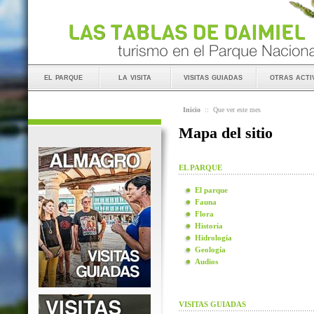
el parque
la visita
visitas guiadas
otras acti
Inicio
::
Que ver este mes
Mapa del sitio
EL PARQUE
El parque
Fauna
Flora
Historia
Hidrología
Geología
Audios
VISITAS GUIADAS