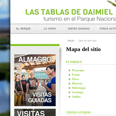
el parque
la visita
visitas guiadas
otras acti
Inicio
::
Que ver este mes
Mapa del sitio
EL PARQUE
El parque
Fauna
Flora
Historia
Hidrología
Geología
Audios
VISITAS GUIADAS