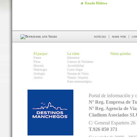
Estado Hídrico
noticias
|
mapa web
|
con
El parque
La visita
Visitas guiadas
Fauna
Itinerarios
Flora
Centros de Visitantes
Historia
Accesibilidad
Hidrología
Como llegar
Geología
Normas de Visita
Audios
Tienda / Alquiler
Parte meteorológico
Portal de información y 
Nº Reg. Empresa de T
Nº Reg. Agencia de V
Cladium Asociados SL
C/ General Espartero 2
T.926 850 371