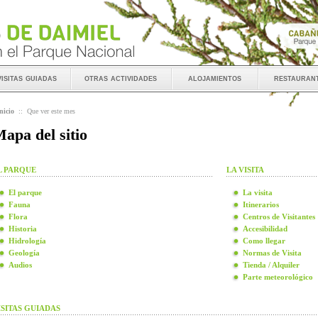
visitas guiadas
otras actividades
alojamientos
restauran
nicio
::
Que ver este mes
apa del sitio
L PARQUE
LA VISITA
El parque
La visita
Fauna
Itinerarios
Flora
Centros de Visitantes
Historia
Accesibilidad
Hidrología
Como llegar
Geología
Normas de Visita
Audios
Tienda / Alquiler
Parte meteorológico
ISITAS GUIADAS