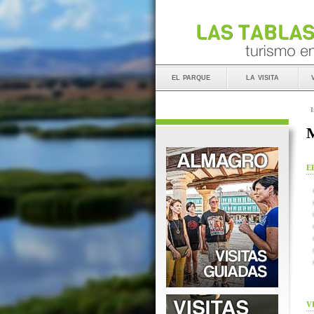
el parque
la visita
I
M
E
V