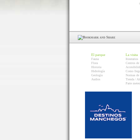
El parque
La visita
Fauna
Itinerarios
Flora
Centros de 
Historia
Accesibilid
Hidrología
Como llega
Geología
Normas de 
Audios
Tienda / Al
Parte mete