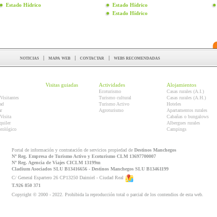
Estado Hídrico
Estado Hídrico
Estado Hídrico
noticias
|
mapa web
|
contactar
|
webs recomendadas
Visitas guiadas
Actividades
Alojamientos
Ecoturismo
Casas rurales (A.I.)
Visitantes
Turismo cultural
Casas rurales (A.H.)
ad
Turismo Activo
Hoteles
r
Agroturismo
Apartamentos rurales
Visita
Cabañas o bungalows
quiler
Albergues rurales
orológico
Campings
Portal de información y contratación de servicios propiedad de
Destinos Manchegos
Nº Reg. Empresa de Turismo Activo y Ecoturismo CLM 13697700007
Nº Reg. Agencia de Viajes CICLM 13199m
Cladium Asociados SLU B13416656 - Destinos Manchegos SLU B13461199
C/ General Espartero 26 CP13250 Daimiel - Ciudad Real
T.926 850 371
Copyright © 2000 - 2022. Prohibida la reproducción total o parcial de los contendios de esta web.