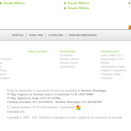
Estado Hídrico
Estado Hídrico
Estado Hídrico
noticias
|
mapa web
|
contactar
|
webs recomendadas
Visitas guiadas
Actividades
Alojamientos
Ecoturismo
Casas rurales (A.I.)
Visitantes
Turismo cultural
Casas rurales (A.H.)
ad
Turismo Activo
Hoteles
r
Agroturismo
Apartamentos rurales
Visita
Cabañas o bungalows
quiler
Albergues rurales
orológico
Campings
Portal de información y contratación de servicios propiedad de
Destinos Manchegos
Nº Reg. Empresa de Turismo Activo y Ecoturismo CLM 13697700007
Nº Reg. Agencia de Viajes CICLM 13199m
Cladium Asociados SLU B13416656 - Destinos Manchegos SLU B13461199
C/ General Espartero 26 CP13250 Daimiel - Ciudad Real
T.926 850 371
Copyright © 2000 - 2022. Prohibida la reproducción total o parcial de los contendios de esta web.