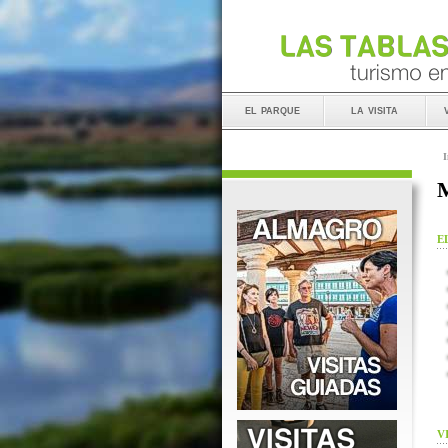
el parque
la visita
I
M
E
V