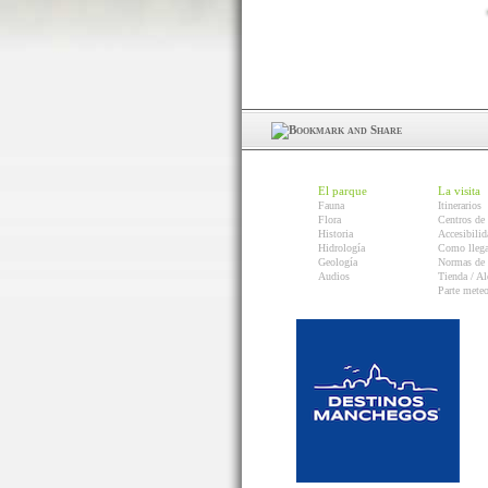
El parque
La visita
Fauna
Itinerarios
Flora
Centros de 
Historia
Accesibilid
Hidrología
Como llega
Geología
Normas de 
Audios
Tienda / Al
Parte mete