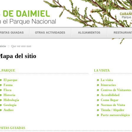
visitas guiadas
otras actividades
alojamientos
restauran
nicio
::
Que ver este mes
apa del sitio
L PARQUE
LA VISITA
El parque
La visita
Fauna
Itinerarios
Flora
Centros de Visitantes
Historia
Accesibilidad
Hidrología
Como llegar
Geología
Normas de Visita
Audios
Tienda / Alquiler
Parte meteorológico
ISITAS GUIADAS