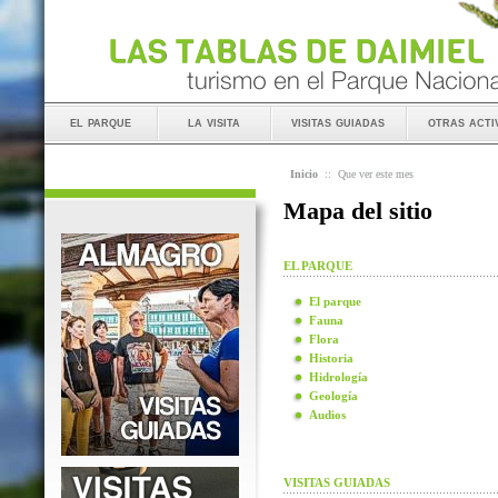
el parque
la visita
visitas guiadas
otras acti
Inicio
::
Que ver este mes
Mapa del sitio
EL PARQUE
El parque
Fauna
Flora
Historia
Hidrología
Geología
Audios
VISITAS GUIADAS