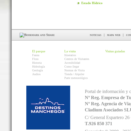
Estado Hídrico
noticias
|
mapa web
|
con
El parque
La visita
Visitas guiadas
Fauna
Itinerarios
Flora
Centros de Visitantes
Historia
Accesibilidad
Hidrología
Como llegar
Geología
Normas de Visita
Audios
Tienda / Alquiler
Parte meteorológico
Portal de información y 
Nº Reg. Empresa de T
Nº Reg. Agencia de V
Cladium Asociados SL
C/ General Espartero 2
T.926 850 371