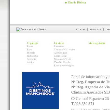
Estado Hídrico
noticias
|
mapa web
|
con
El parque
La visita
Visitas guiadas
Fauna
Itinerarios
Flora
Centros de Visitantes
Historia
Accesibilidad
Hidrología
Como llegar
Geología
Normas de Visita
Audios
Tienda / Alquiler
Parte meteorológico
Portal de información y 
Nº Reg. Empresa de T
Nº Reg. Agencia de V
Cladium Asociados SL
C/ General Espartero 2
T.926 850 371