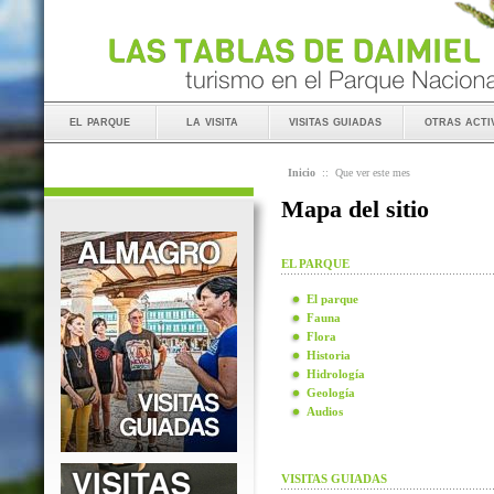
el parque
la visita
visitas guiadas
otras acti
Inicio
::
Que ver este mes
Mapa del sitio
EL PARQUE
El parque
Fauna
Flora
Historia
Hidrología
Geología
Audios
VISITAS GUIADAS