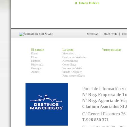
Estado Hídrico
noticias
|
mapa web
|
con
El parque
La visita
Visitas guiadas
Fauna
Itinerarios
Flora
Centros de Visitantes
Historia
Accesibilidad
Hidrología
Como llegar
Geología
Normas de Visita
Audios
Tienda / Alquiler
Parte meteorológico
Portal de información y 
Nº Reg. Empresa de T
Nº Reg. Agencia de V
Cladium Asociados SL
C/ General Espartero 2
T.926 850 371