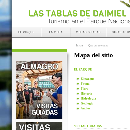
el parque
la visita
visitas guiadas
otras acti
Inicio
::
Que ver este mes
Mapa del sitio
EL PARQUE
El parque
Fauna
Flora
Historia
Hidrología
Geología
Audios
VISITAS GUIADAS