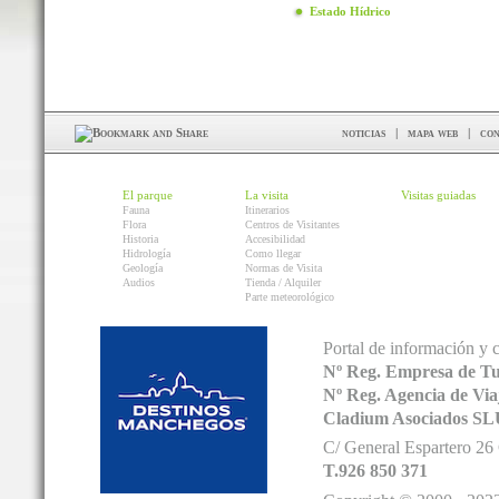
Estado Hídrico
noticias
|
mapa web
|
con
El parque
La visita
Visitas guiadas
Fauna
Itinerarios
Flora
Centros de Visitantes
Historia
Accesibilidad
Hidrología
Como llegar
Geología
Normas de Visita
Audios
Tienda / Alquiler
Parte meteorológico
Portal de información y 
Nº Reg. Empresa de T
Nº Reg. Agencia de V
Cladium Asociados SL
C/ General Espartero 2
T.926 850 371