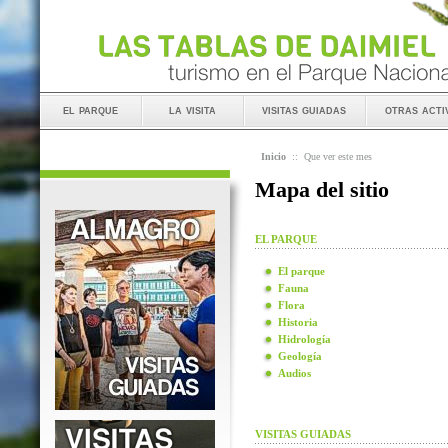
el parque
la visita
visitas guiadas
otras acti
Inicio
::
Que ver este mes
Mapa del sitio
EL PARQUE
El parque
Fauna
Flora
Historia
Hidrología
Geología
Audios
VISITAS GUIADAS