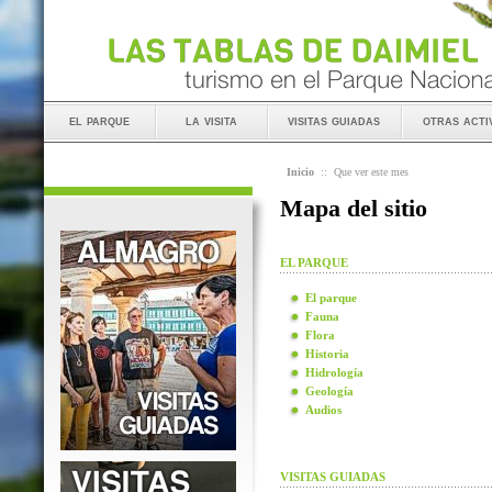
el parque
la visita
visitas guiadas
otras acti
Inicio
::
Que ver este mes
Mapa del sitio
EL PARQUE
El parque
Fauna
Flora
Historia
Hidrología
Geología
Audios
VISITAS GUIADAS