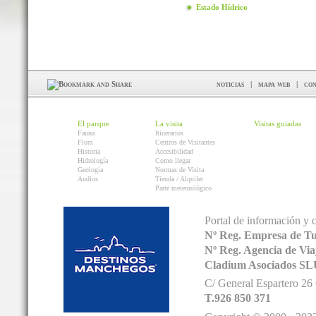
Estado Hídrico
noticias
|
mapa web
|
con
El parque
La visita
Visitas guiadas
Fauna
Itinerarios
Flora
Centros de Visitantes
Historia
Accesibilidad
Hidrología
Como llegar
Geología
Normas de Visita
Audios
Tienda / Alquiler
Parte meteorológico
Portal de información y 
Nº Reg. Empresa de T
Nº Reg. Agencia de V
Cladium Asociados SL
C/ General Espartero 2
T.926 850 371