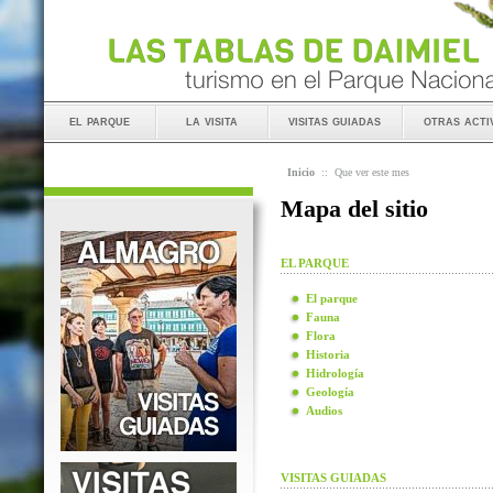
el parque
la visita
visitas guiadas
otras acti
Inicio
::
Que ver este mes
Mapa del sitio
EL PARQUE
El parque
Fauna
Flora
Historia
Hidrología
Geología
Audios
VISITAS GUIADAS