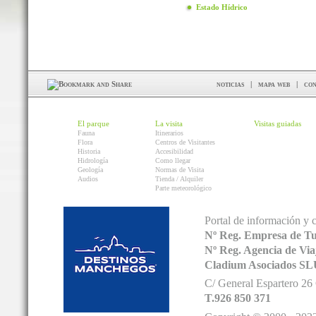
Estado Hídrico
noticias
|
mapa web
|
con
El parque
La visita
Visitas guiadas
Fauna
Itinerarios
Flora
Centros de Visitantes
Historia
Accesibilidad
Hidrología
Como llegar
Geología
Normas de Visita
Audios
Tienda / Alquiler
Parte meteorológico
Portal de información y 
Nº Reg. Empresa de T
Nº Reg. Agencia de V
Cladium Asociados SL
C/ General Espartero 2
T.926 850 371