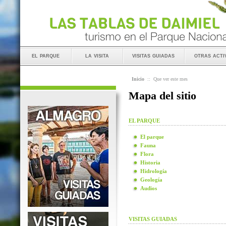
el parque
la visita
visitas guiadas
otras acti
Inicio
::
Que ver este mes
Mapa del sitio
EL PARQUE
El parque
Fauna
Flora
Historia
Hidrología
Geología
Audios
VISITAS GUIADAS