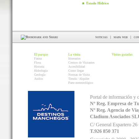
Estado Hídrico
noticias
|
mapa web
|
con
El parque
La visita
Visitas guiadas
Fauna
Itinerarios
Flora
Centros de Visitantes
Historia
Accesibilidad
Hidrología
Como llegar
Geología
Normas de Visita
Audios
Tienda / Alquiler
Parte meteorológico
Portal de información y 
Nº Reg. Empresa de T
Nº Reg. Agencia de V
Cladium Asociados SL
C/ General Espartero 2
T.926 850 371