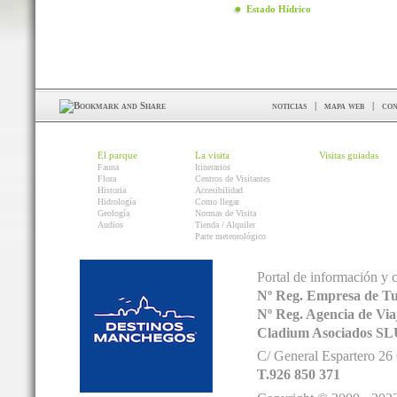
Estado Hídrico
noticias
|
mapa web
|
con
El parque
La visita
Visitas guiadas
Fauna
Itinerarios
Flora
Centros de Visitantes
Historia
Accesibilidad
Hidrología
Como llegar
Geología
Normas de Visita
Audios
Tienda / Alquiler
Parte meteorológico
Portal de información y 
Nº Reg. Empresa de T
Nº Reg. Agencia de V
Cladium Asociados SL
C/ General Espartero 2
T.926 850 371