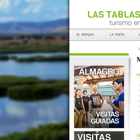
el parque
la visita
I
M
E
V