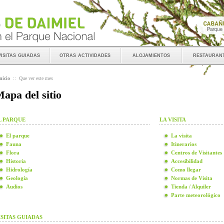
visitas guiadas
otras actividades
alojamientos
restauran
nicio
::
Que ver este mes
apa del sitio
L PARQUE
LA VISITA
El parque
La visita
Fauna
Itinerarios
Flora
Centros de Visitantes
Historia
Accesibilidad
Hidrología
Como llegar
Geología
Normas de Visita
Audios
Tienda / Alquiler
Parte meteorológico
ISITAS GUIADAS