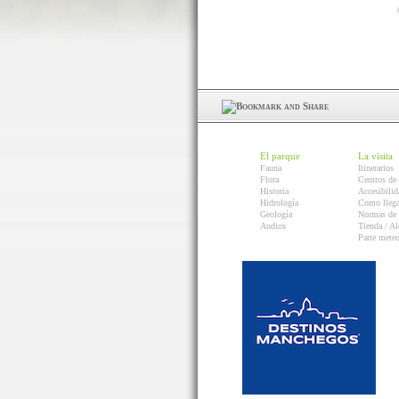
El parque
La visita
Fauna
Itinerarios
Flora
Centros de 
Historia
Accesibilid
Hidrología
Como llega
Geología
Normas de 
Audios
Tienda / Al
Parte mete