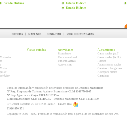
Estado Hídrico
Estado Hídrico
Estado Hídrico
noticias
|
mapa web
|
contactar
|
webs recomendadas
Visitas guiadas
Actividades
Alojamientos
Ecoturismo
Casas rurales (A.I.)
Visitantes
Turismo cultural
Casas rurales (A.H.)
ad
Turismo Activo
Hoteles
r
Agroturismo
Apartamentos rurales
Visita
Cabañas o bungalows
quiler
Albergues rurales
orológico
Campings
Portal de información y contratación de servicios propiedad de
Destinos Manchegos
Nº Reg. Empresa de Turismo Activo y Ecoturismo CLM 13697700007
Nº Reg. Agencia de Viajes CICLM 13199m
Cladium Asociados SLU B13416656 - Destinos Manchegos SLU B13461199
C/ General Espartero 26 CP13250 Daimiel - Ciudad Real
T.926 850 371
Copyright © 2000 - 2022. Prohibida la reproducción total o parcial de los contendios de esta web.