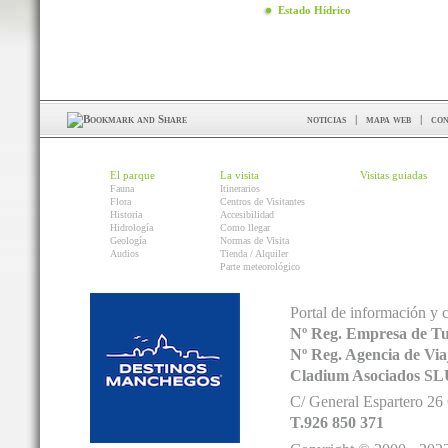
Estado Hídrico
noticias
|
mapa web
|
con
El parque
La visita
Visitas guiadas
Fauna
Itinerarios
Flora
Centros de Visitantes
Historia
Accesibilidad
Hidrología
Como llegar
Geología
Normas de Visita
Audios
Tienda / Alquiler
Parte meteorológico
Portal de información y 
Nº Reg. Empresa de T
Nº Reg. Agencia de V
Cladium Asociados SL
C/ General Espartero 2
T.926 850 371