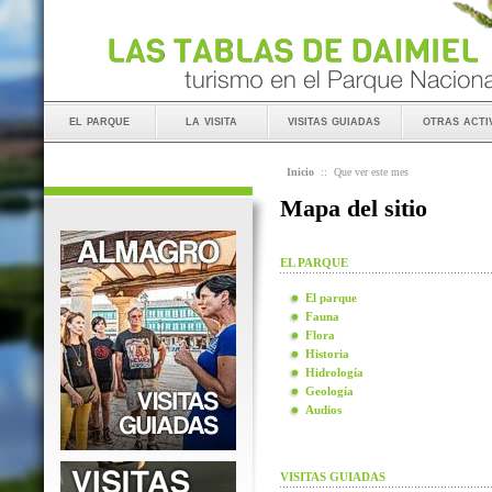
el parque
la visita
visitas guiadas
otras acti
Inicio
::
Que ver este mes
Mapa del sitio
EL PARQUE
El parque
Fauna
Flora
Historia
Hidrología
Geología
Audios
VISITAS GUIADAS