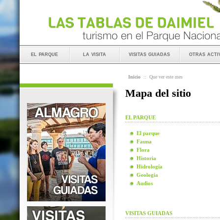
el parque
la visita
visitas guiadas
otras acti
Inicio
::
Que ver este mes
Mapa del sitio
EL PARQUE
El parque
Fauna
Flora
Historia
Hidrología
Geología
Audios
VISITAS GUIADAS