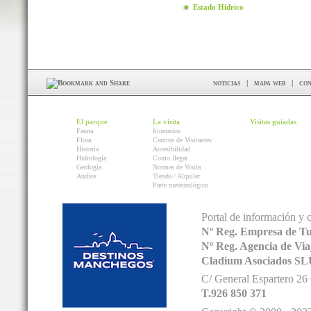
Estado Hídrico
noticias
|
mapa web
|
con
El parque
La visita
Visitas guiadas
Fauna
Itinerarios
Flora
Centros de Visitantes
Historia
Accesibilidad
Hidrología
Como llegar
Geología
Normas de Visita
Audios
Tienda / Alquiler
Parte meteorológico
Portal de información y 
Nº Reg. Empresa de T
Nº Reg. Agencia de V
Cladium Asociados SL
C/ General Espartero 2
T.926 850 371